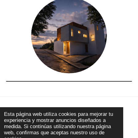
© 2023
confine
Esta página web utiliza cookies para mejorar tu
Todos los derechos reservados
experiencia y mostrar anuncios diseñados a
Con la tecnología de
Webador
medida. Si continúas utilizando nuestra página
web, confirmas que aceptas nuestro uso de