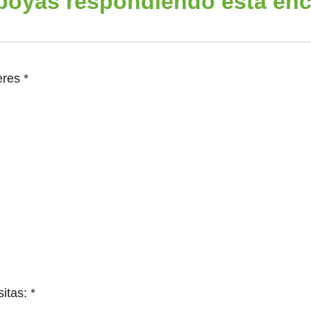
poyas respondiendo esta enc
eres *
tas: *