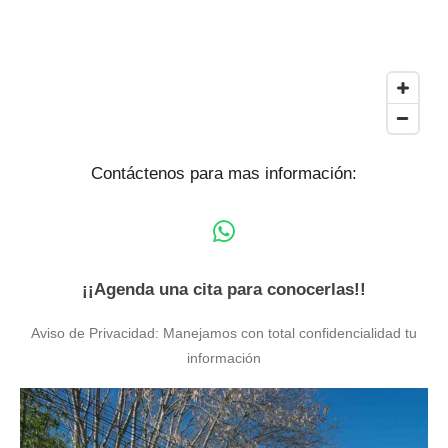
Contáctenos
para mas información:
W
h
a
¡¡Agenda una cita para conocerlas!!
t
Aviso de Privacidad: Manejamos con total confidencialidad tu
s
información
A
p
p