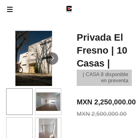
Ir
al
contenido
principal
Privada El
Fresno | 10
Casas |
| CASA 8 disponible
en preventa
MXN 2,250,000.00
MXN 2,500,000.00